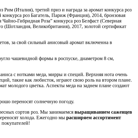
з Рим (Италия), третий приз и награда за аромат конкурса роз
 конкурса роз Багатель, Париж (Франция), 2014, бронзовая
ая Чайно-Гибридная Роза” конкурса роз Белфаст (Северная
го (Шотландия, Великобритания), 2017, золотой сертификат
тов, за свой сильный анисовый аромат включенна в
угло чашевидной формы в роспуске, диаметром 8 см,
аниса с нотками меда, мирры и специй. Верхняя нота очень
ий, такие как любисток, играют свою роль на втором плане.
мат молодого цветка. Аспекты меда на заднем плане создают
орошо переносят солнечную погоду.
ересных сортов роз. Мы занимаемся
выращиванием саженцев
ереносят холода. Ежегодно мы
расширяем ассортимент
 покупателей!