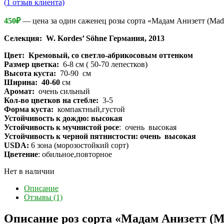
(
1
отзыв клиента)
450
₽
— цена за один саженец розы сорта «Мадам Анизетт (Mada
Селекция: W. Kordes’ Söhne Германия, 2013
Цвет: Кремовый, со светло-абрикосовым оттенком
Размер цветка:
6-8 см ( 50-70 лепестков)
Высота куста:
70-90 см
Ширина: 40-60
см
Аромат:
очень сильный
Кол-во цветков на стебле:
3-5
Форма куста:
компактный,густой
Устойчивость к дождю: высокая
Устойчивость к мучнистой росе
: очень высокая
Устойчивость к черной пятнистости: очень высокая
USDA:
6 зона (морозостойкий сорт)
Цветение
: обильное,повторное
Нет в наличии
Описание
Отзывы (1)
Описание роз сорта «Мадам Анизетт (M