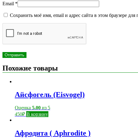
Email
*
Сохранить моё имя, email и адрес сайта в этом браузере д
Похожие товары
Айсфогель (Eisvogel)
Оценка
5.00
из 5
450
₽
В корзину
Афродита ( Aphrodite )