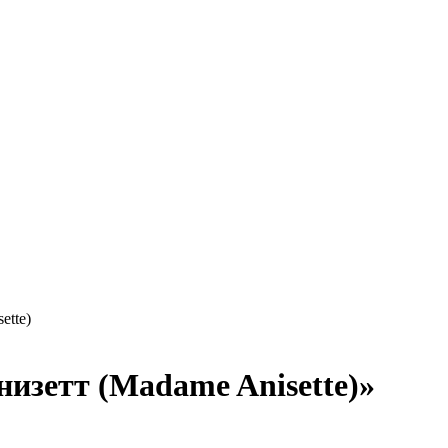
ette)
изетт (Madame Anisette)»