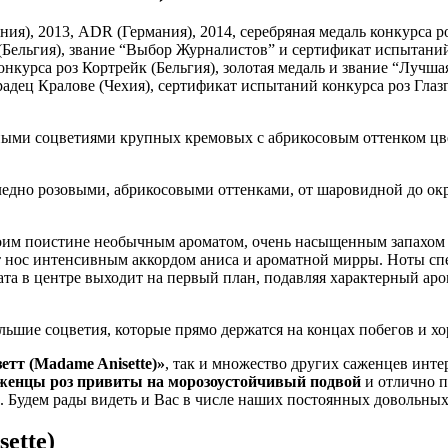
ия), 2013, ADR (Германия), 2014, серебряная медаль конкурса ро
 (Бельгия), звание “Выбор Журналистов” и сертификат испытаний
конкурса роз Кортрейк (Бельгия), золотая медаль и звание “Лучш
радец Кралове (Чехия), сертификат испытаний конкурса роз Глаз
дными соцветиями крупных кремовых с абрикосовым оттенком цве
едно розовыми, абрикосовыми оттенками, от шаровидной до окр
своим поистине необычным ароматом, очень насыщенным запахом 
нос интенсивным аккордом аниса и ароматной мирры. Ноты спец
ата в центре выходит на первый план, подавляя характерный аро
льшие соцветия, которые прямо держатся на концах побегов и х
етт (Madame Anisette)»
, так и множество других саженцев инт
женцы роз привиты на морозоустойчивый подвой
и отлично п
. Будем рады видеть и Вас в числе наших постоянных довольных
ette)