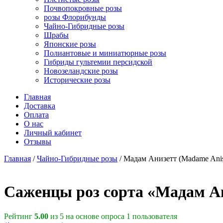
Почвопокровные розы
розы Флорибунды
Чайно-Гибридные розы
Шрабы
Японские розы
Полиантовые и миниатюрные розы
Гибриды гультемии персидской
Новозеландские розы
Исторические розы
Главная
Доставка
Оплата
О нас
Личный кабинет
Отзывы
Главная
/
Чайно-Гибридные розы
/ Мадам Анизетт (Madame Anis
Cаженцы роз сорта «Мадам Ан
Рейтинг
5.00
из 5 на основе опроса
1
пользователя