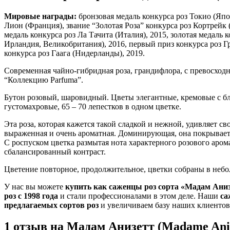
Мировые награды:
бронзовая медаль конкурса роз Токио (Япон
Лион (Франция), звание “Золотая Роза” конкурса роз Кортрейк
медаль конкурса роз Ла Тачита (Италия), 2015, золотая медаль 
Ирландия, Великобритания), 2016, первый приз конкурса роз Г
конкурса роз Гаага (Нидерланды), 2019.
Современная чайно-гибридная роза, грандифлора, с превосхо
“Коллекцию Parfuma”.
Бутон розовый, шаровидный. Цветы элегантные, кремовые с бл
густомахровые, 65 – 70 лепестков в одном цветке.
Эта роза, которая кажется такой сладкой и нежной, удивляет 
выраженная и очень ароматная. Доминирующая, она покрывает 
С роспуском цветка размытая нота характерного розового аром
сбалансированный контраст.
Цветение повторное, продолжительное, цветки собраны в небо
У нас вы можете
купить как саженцы роз сорта «Мадам Аниз
роз с 1998 года
и стали профессионалами в этом деле. Наши
са
предлагаемых сортов роз
и увеличиваем базу наших клиентов
1 отзыв на
Мадам Анизетт (Madame Anis